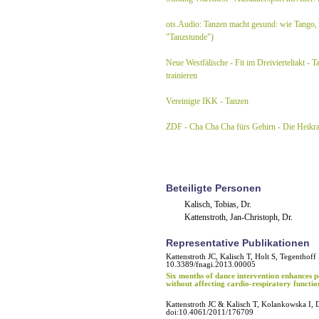
ots.Audio: Tanzen macht gesund: wie Tango,
"Tanzstunde")
Neue Westfälische - Fit im Dreivierteltakt -
trainieren
Vereinigte IKK - Tanzen
ZDF - Cha Cha Cha fürs Gehirn - Die Heikra
Beteiligte Personen
Kalisch, Tobias, Dr.
Kattenstroth, Jan-Christoph, Dr.
Representative Publikationen
Kattenstroth JC, Kalisch T, Holt S, Tegenthoff
10.3389/fnagi.2013.00005
Six months of dance intervention enhances p
without affecting cardio-respiratory functio
Kattenstroth JC & Kalisch T, Kolankowska I, 
doi:10.4061/2011/176709