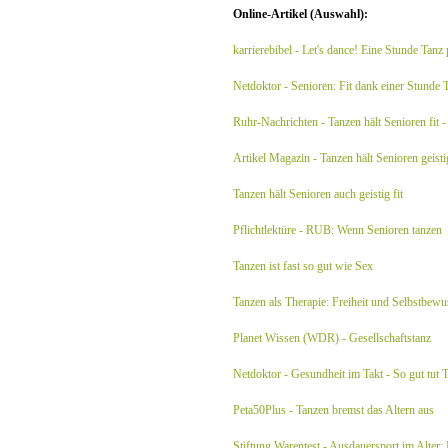
Online-Artikel (Auswahl):
karrierebibel - Let's dance! Eine Stunde Tanz
Netdoktor - Senioren: Fit dank einer Stunde 
Ruhr-Nachrichten - Tanzen hält Senioren fit -
Artikel Magazin - Tanzen hält Senioren geisti
Tanzen hält Senioren auch geistig fit
Pflichtlektüre - RUB: Wenn Senioren tanzen
Tanzen ist fast so gut wie Sex
Tanzen als Therapie: Freiheit und Selbstbewu
Planet Wissen (WDR) - Gesellschaftstanz
Netdoktor - Gesundheit im Takt - So gut tut 
Peta50Plus - Tanzen bremst das Altern aus
Stiftung Warentest - Ausdauersport im Alter: 