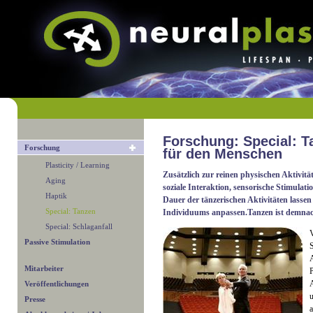
Forschung: Special: T
Forschung
für den Menschen
Plasticity / Learning
Zusätzlich zur reinen physischen Aktivit
Aging
soziale Interaktion, sensorische Stimulat
Haptik
Dauer der tänzerischen Aktivitäten lassen
Special: Tanzen
Individuums anpassen.Tanzen ist demnac
Special: Schlaganfall
Passive Stimulation
S
A
Mitarbeiter
P
Veröffentlichungen
u
Presse
a