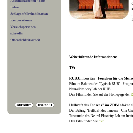
Abschlussarbeiten / Jobs
G
Lehre
s
Schlaganfallrehabilitation
r
L
Kooperationen
Versuchspersonen
spin-offs
Öffentlichkeitsarbeit
Weiterführende Informationen:
TV:
RUB.Universitas - Forschen für die Mens
Film im Rahmen des 'Typisch RUB' - Progr
NeuralPlasticityLab der RUB.
Den Film finden Sie auf der Homepage der
R
Heilkraft des Tanzens" im ZDF-Infokana
Der Beitrag "Heilkraft des Tanzens - Cha-Ch
Tanzstudie des Neural Plasticity Lab am Inst
Den Film finden Sie
hier
.